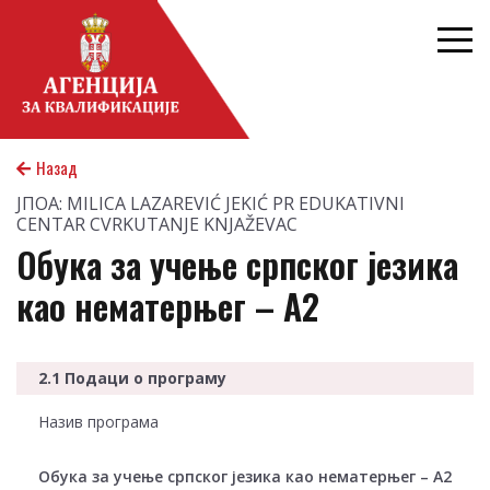
noks
Назад
ЈПОА: MILICA LAZAREVIĆ JEKIĆ PR EDUKATIVNI
CENTAR CVRKUTANJE KNJAŽEVAC
Обука за учење српског језика
као нематерњег – А2
2.1 Подаци о програму
Назив програма
Обука за учење српског језика као нематерњег – А2