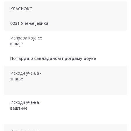
КЛАСНОКС
0231 Учење језика
Исправа која се
издаје
Потврда о савладаном програму обуке
Исходи учења -
знање
Исходи учења -
вештине