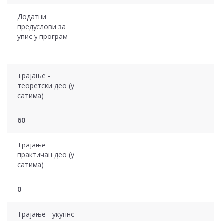
Додатни
предуслови за
упис у програм
Трајање -
теоретски део (у
сатима)
60
Трајање -
практичан део (у
сатима)
0
Трајање - укупно