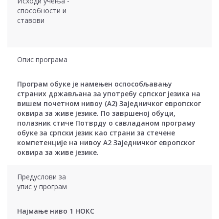
Исходи учења -
способности и
ставови
Опис програма
Програм обуке је намењен оспособљавању
страних држављана за употребу српског језика на
вишем почетном нивоу (А2) Заједничког европског
оквира за живе језике. По завршеној обуци,
полазник стиче Потврду о савладаном програму
обуке за српски језик као страни за стечене
компетенције на нивоу А2 Заједничког европског
оквира за живе језике.
Предуслови за
упис у програм
Најмање ниво 1 НОКС